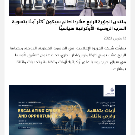
منتدى الجزيرة الرابع عشر: العالم سيكون أكثر أمنًا بتسوية
الحرب الروسية-الأوكرانية سياسيًّا
13 مارس 2023
نظمَّت شبكة الجزيرة الإعلامية، في العاصمة القطرية، الدوحة، منتداها
الرابع عشر، يومي 11و12 مارس/آذار الجاري، تحت عنوان "الشرق الأوسط
في سياق حرب روسيا على أوكرانيا: أزمات متفاقمة وتحديات ماثلة"،
بمشارك…