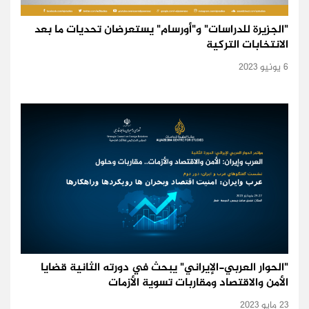
"الجزيرة للدراسات" و"أورسام" يستعرضان تحديات ما بعد
الانتخابات التركية
6 يونيو 2023
"الحوار العربي-الإيراني" يبحث في دورته الثانية قضايا
الأمن والاقتصاد ومقاربات تسوية الأزمات
23 مايو 2023